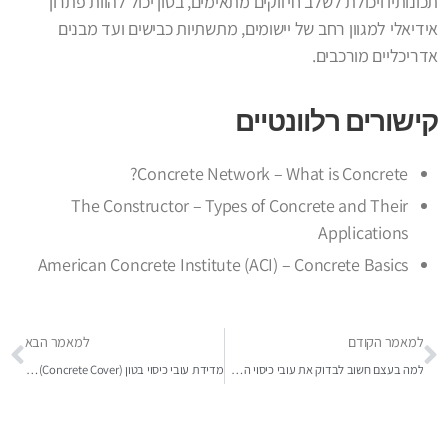
תכונותיו ויכולת לשלב חיזוקים מתאימים, בטון יכול להוות פתרון
אידיאלי למגוון רחב של יישומים, מתשתיות כבישים ועד מבנים
אדריכליים מורכבים.
קישורים רלוונטיים
Concrete Network – What is Concrete?
The Constructor – Types of Concrete and Their
Applications
American Concrete Institute (ACI) – Concrete Basics
למאמר הקודם
למאמר הבא
למה בעצם חשוב לבדוק את עובי כיסוי הבטון?
מדידת עובי כיסוי בטון (Concrete Cover): כללי היסוד