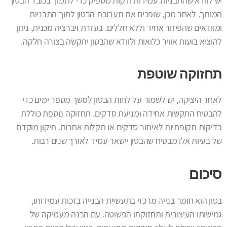
יש לוודא שהתבניות עמידות ודקות מספיק כדי לתמוך בכובד הבטון
המותך. לאחר מכן, שופכים את תערובת הבטון לתוך התבניות
ומוודאים שהפיזור אחיד וללא חללים. בעזרת ויברציה מכנית, ניתן
להוציא בועות אוויר כלואות ולוודא שהבטון יתקשה בצורה חלקה.
תחזוקה שוטפת
לאחר היציקה, יש לשמור על לחות הבטון למשך מספר ימים כדי
להבטיח התקשות אחידה ומניעת סדקים. תחזוקה נוספת כוללת
בדיקות תקופתיות לאיתור סדקים או תקלות אחרות. תיקון מוקדם
של בעיות אלו מבטיח שהבטון יישאר עמיד לאורך שנים רבות.
סיכום
בטון הוא חומר בנייה מרכזי בתעשיית הבנייה בזכות עמידותו,
גמישותו העיצובית ותחזוקתו הפשוטה. עם הבנה מעמיקה של