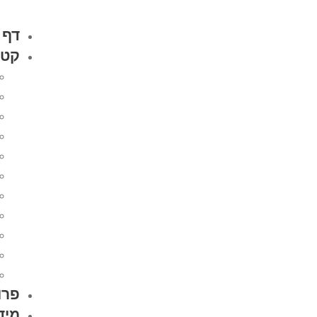
דף 
קטל
פרו
מיד