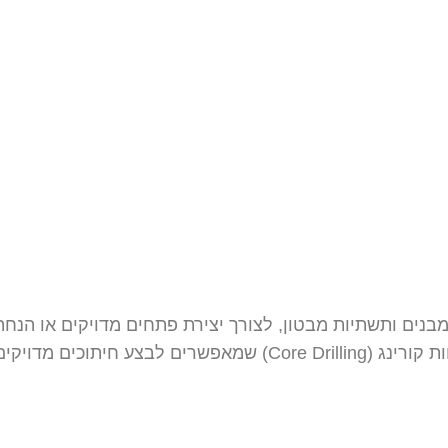
במבנים ותשתיות מבטון, לצורך יצירת פתחים מדויקים או הנח
מתקדמים כמו מסורים עם להבים משובצים ביהלום ומקדחות קורינג (g