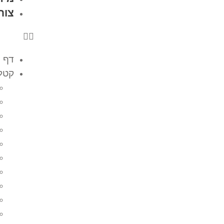
צור
דף 
קטלו