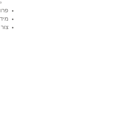
פרוי
מידע
צור 
איך מתבצע ניסור וקיד
לצורך הקמת תשתיות