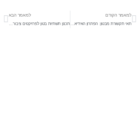
למאמר הקודם
למאמר הבא
תאי תקשורת מבטון: הפתרון האידיאלי לתשתיות תקשורת
תכנון תשתיות בטון לפרויקטים ציבוריים גדולים
בר-אל 27 תעשיות בע"מ
מפעלים לייצור ופתוח מוצרי בטון ייחודיים לענף ההנדסה,
התשתיות והאדריכלי . התמחות בפתוח מוצרים מותאמי
פרויקטים . מפעלינו בעלי הסמכה של מכון התקנים לייצור מוצרי
בטון ובעלי תקן איזו 9001