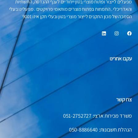
מפעלים לייצור ופתוח מוצרי בטון ייחודיים לענף ההנדסה, התשתיות
והאדריכלי . התמחות בפתוח מוצרים מותאמי פרויקטים . מפעלינו בעלי
הסמכה של מכון התקנים לייצור מוצרי בטון ובעלי תקן איזו 9001
עקבו אחרינו
צרו קשר
משרד מכירות ארצי: 051-2752727
הנהלת חשבונות:
050-8886640