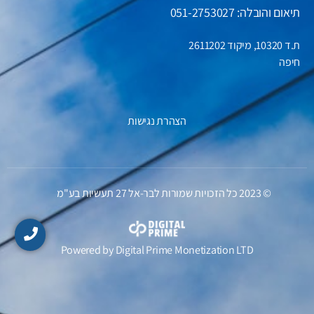
תיאום והובלה: 051-2753027
ת.ד 10320, מיקוד 2611202
חיפה
הצהרת נגישות
© 2023 כל הזכויות שמורות לבר-אל 27 תעשיות בע"מ
Powered by
Digital Prime
Monetization LTD