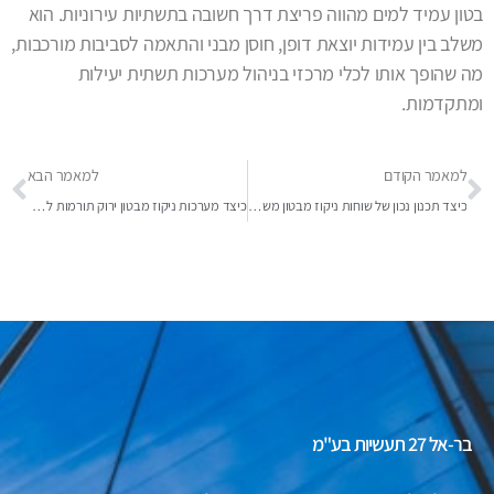
בטון עמיד למים מהווה פריצת דרך חשובה בתשתיות עירוניות. הוא
משלב בין עמידות יוצאת דופן, חוסן מבני והתאמה לסביבות מורכבות,
מה שהופך אותו לכלי מרכזי בניהול מערכות תשתית יעילות
ומתקדמות.
למאמר הקודם
למאמר הבא
כיצד תכנון נכון של שוחות ניקוז מבטון משנה את תפקוד העיר שלך?
כיצד מערכות ניקוז מבטון ירוק תורמות לעתיד בר-קיימא בערים?
בר-אל 27 תעשיות בע"מ