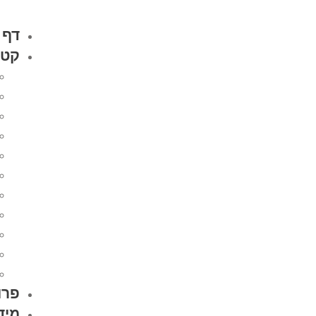
דף 
קטל
פרו
מיד