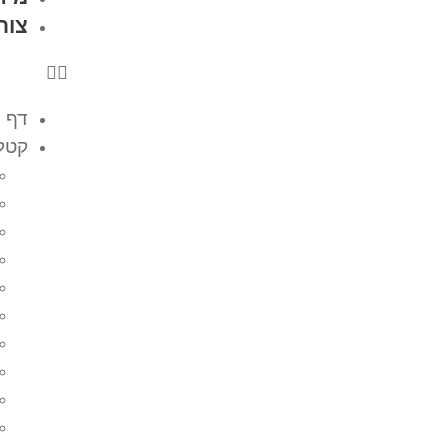
צור
דף 
קטלו