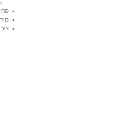
פרוי
מידע
צור 
אדניות בטון – הבחיר
המושלמת לגינה מעו
ועמידה