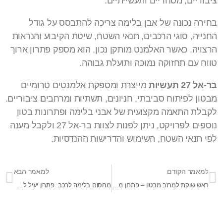
ציבוריים, מסחריים ותעשייתיים.
בחירה נכונה של אבן בלימה צריכה להתבסס על גודל
החנייה, סוגי הרכבים, תנאי השטח, שיטת הקיבוע והנראות
הרצויה. כאשר האלמנט מותקן נכון, הוא מספק פתרון ארוך
טווח עם תחזוקה נמוכה ותועלת גבוהה.
בר-אל 27 תעשיות
מייצרת ומספקת אלמנטים טרומיים
מבטון לפיתוח סביבתי, חניונים, תשתיות ומרחבים ציבוריים.
לקבלת התאמה מקצועית של אבני בלימה ופתרונות בטון
נוספים לפרויקט, ניתן לפנות לצוות בר-אל 27 ולקבל מענה
לפי תנאי השטח, השימוש והדרישות ההנדסיות.
למאמר הקודם
למאמר הבא
ראש שוקת למרזב מבטון – פתרון מקצועי לניקוז יעיל לאורך שנים
מחסום בלימה לרכב: פתרון יעיל לשמירה על בטיחות הנהגים והולכי רגל