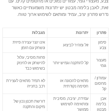
צבע, מעצורי גומי, עמודים נמוכים או מחסומים קלים. עם
זאת, לאבן בלימה מבטון יש יתרונות משמעותיים כאשר
נדרש פתרון יציב, עמיד ומותאם לשימוש ארוך טווח.
פתרון
יתרונות
מגבלות
סימון
אינו יוצר עצירה פיזית
זול ומהיר לביצוע
צבע
ונשחק עם הזמן
פחות מסיבי, עלול
מעצור
קל להתקנה וגמיש יותר
להישחק או להינזק
גומי
בשימוש כבד
עמודון /
מתאים להכוונה או
לא תמיד מתאים לעצירת
מחסום
חסימה נקודתית
רכב בחנייה
קל
אבן
עמידה, יציבה, מסיבית
דורשת תכנון נכון של
בלימה
ומתאימה לשימוש
מיקום והתקנה
מבטון
ממושך